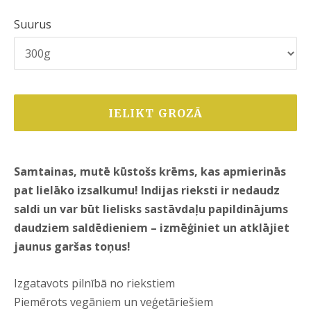
Suurus
IELIKT GROZĀ
Samtainas, mutē kūstošs krēms, kas apmierinās
pat lielāko izsalkumu! Indijas rieksti ir nedaudz
saldi un var būt lielisks sastāvdaļu papildinājums
daudziem saldēdieniem – izmēģiniet un atklājiet
jaunus garšas toņus!
Izgatavots pilnībā no riekstiem
Piemērots vegāniem un veģetāriešiem