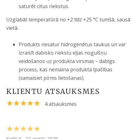
saturēt citus riekstus.
Uzglabāt temperatūrā no +2 līdz +25 °C tumšā, sausā
vietā.
Produkts nesatur hidrogenētus taukus un var
izraisīt dabisko riekstu eļļas nogulšņu
veidošanos uz produkta virsmas – dabīgs
process, kas nemaina produkta īpašības
(samaisiet pirms lietošanas).
KLIENTU ATSAUKSMES
★★★★★
4 atsauksmes
★★★★★
Kadri K., 22. marts 2026