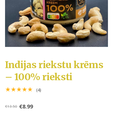
Indijas riekstu krēms
– 100% rieksti
★★★★★
(4)
€8.99
€13.50