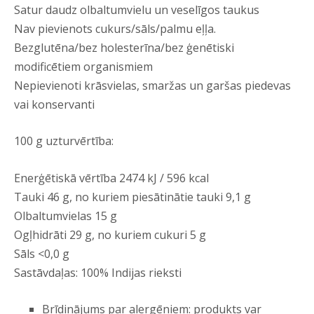
Satur daudz olbaltumvielu un veselīgos taukus
Nav pievienots cukurs/sāls/palmu eļļa.
Bezglutēna/bez holesterīna/bez ģenētiski
modificētiem organismiem
Nepievienoti krāsvielas, smaržas un garšas piedevas
vai konservanti
100 g uzturvērtība:
Enerģētiskā vērtība 2474 kJ / 596 kcal
Tauki 46 g, no kuriem piesātinātie tauki 9,1 g
Olbaltumvielas 15 g
Ogļhidrāti 29 g, no kuriem cukuri 5 g
Sāls <0,0 g
Sastāvdaļas: 100% Indijas rieksti
Brīdinājums par alergēniem: produkts var